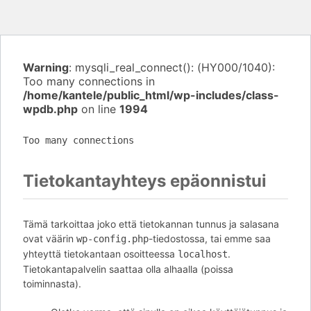
Warning
: mysqli_real_connect(): (HY000/1040):
Too many connections in
/home/kantele/public_html/wp-includes/class-
wpdb.php
on line
1994
Too many connections
Tietokantayhteys epäonnistui
Tämä tarkoittaa joko että tietokannan tunnus ja salasana
ovat väärin
-tiedostossa, tai emme saa
wp-config.php
yhteyttä tietokantaan osoitteessa
.
localhost
Tietokantapalvelin saattaa olla alhaalla (poissa
toiminnasta).