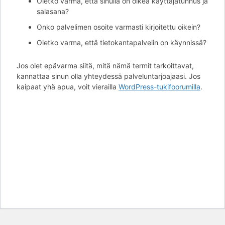
Oletko varma, että sinulla on oikea käyttäjätunnus ja
salasana?
Onko palvelimen osoite varmasti kirjoitettu oikein?
Oletko varma, että tietokantapalvelin on käynnissä?
Jos olet epävarma siitä, mitä nämä termit tarkoittavat,
kannattaa sinun olla yhteydessä palveluntarjoajaasi. Jos
kaipaat yhä apua, voit vierailla
WordPress-tukifoorumilla
.