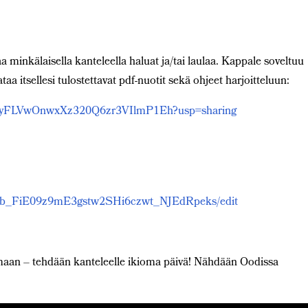
minkälaisella kanteleella haluat ja/tai laulaa. Kappale soveltuu
Lataa itsellesi tulostettavat pdf-nuotit sekä ohjeet harjoitteluun:
SJpa-yFLVwOnwxXz320Q6zr3VIlmP1Eh?usp=sharing
j5Pb_FiE09z9mE3gstw2SHi6czwt_NJEdRpeks/edit
amaan – tehdään kanteleelle ikioma päivä! Nähdään Oodissa