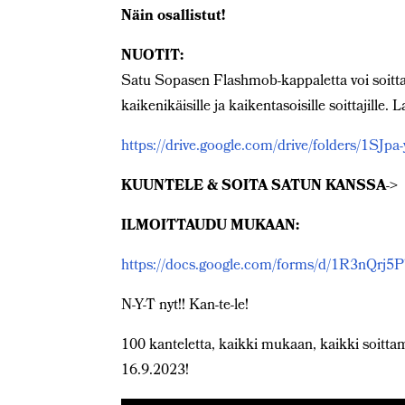
Näin osallistut!
NUOTIT:
Satu Sopasen Flashmob-kappaletta voi soittaa 
kaikenikäisille ja kaikentasoisille soittajille. 
https://drive.google.com/drive/folders/1
KUUNTELE & SOITA SATUN KANSSA
->
ILMOITTAUDU MUKAAN:
https://docs.google.com/forms/d/1R3nQr
N-Y-T nyt!! Kan-te-le!
100 kanteletta, kaikki mukaan, kaikki soitt
16.9.2023!