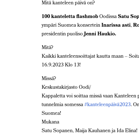
Mitä kanteleen päivä on?
100 kanteletta flashmob
Oodissa
Satu So
ympäri Suomea konsertein
Inarissa asti
,
Ro
presidentin puoliso
Jenni Haukio.
Mitä?
Kaikki kanteleensoittajat kautta maan – Soi
16.9.2023 Klo 13!
Missä?
Keskustakirjasto Oodi/
Kappaletta voi soittaa missä vaan Kanteleen
tunnelmia somessa
#kanteleenpäivä2023
. O
Suomea!
Mukana
Satu Sopanen, Maija Kauhanen ja Ida Elina!