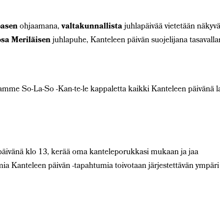
pasen
ohjaamana,
valtakunnallista
juhlapäivää vietetään näkyvä
sa Meriläisen
juhlapuhe, Kanteleen päivän suojelijana tasavalla
tamme So-La-So -Kan-te-le kappaletta kaikki Kanteleen päivänä l
 päivänä klo 13, kerää oma kanteleporukkasi mukaan ja jaa
mia Kanteleen päivän -tapahtumia toivotaan järjestettävän ympäri