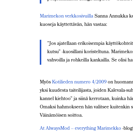
Marimekon verkkosivuilla
Sanna Annukka kert
kuoseja käyttettävän, hän vastaa:
”Jos ajatellaan erikoisempia käyttökohtei
kutsu” -kuosillani koristeltuna. Marimekon
vahvoilla ja rohkeilla kankailla. Se olisi 
Myös
Kotilieden numero 4/2009
on huomannu
yksi kuudesta taiteilijasta, joiden Kalevala-
kannel kiehtoo” ja siinä kerrotaan, kuinka h
Omaksi hahmokseen hän valitsee kuitenkin s
Väinämöisen soittoa.
At AlwaysMod – everything Marimekko
-blog