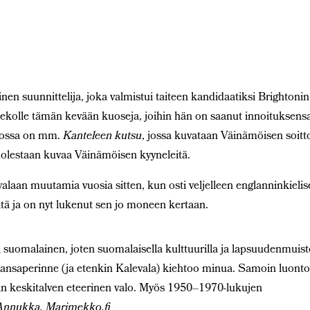
en suunnittelija, joka valmistui taiteen kandidaatiksi Brightonin
mekolle tämän kevään kuoseja, joihin hän on saanut innoituksens
stossa on mm.
Kanteleen kutsu
, jossa kuvataan Väinämöisen soitt
uolestaan kuvaa Väinämöisen kyyneleitä.
aan muutamia vuosia sitten, kun osti veljelleen englanninkieli
itä ja on nyt lukenut sen jo moneen kertaan.
si suomalainen, joten suomalaisella kulttuurilla ja lapsuudenmuist
Kansaperinne (ja etenkin Kalevala) kiehtoo minua. Samoin luont
in keskitalven eteerinen valo. Myös 1950–1970-lukujen
Annukka, Marimekko.fi