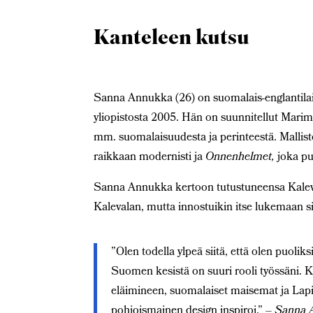
Kanteleen kutsu
Sanna Annukka (26) on suomalais-englantilain
yliopistosta 2005. Hän on suunnitellut Mari
mm. suomalaisuudesta ja perinteestä. Malli
raikkaan modernisti ja
Onnenhelmet,
joka p
Sanna Annukka kertoon tutustuneensa Kaleval
Kalevalan, mutta innostuikin itse lukemaan s
”Olen todella ylpeä siitä, että olen puolik
Suomen kesistä on suuri rooli työssäni. 
eläimineen, suomalaiset maisemat ja Lap
pohjoismainen design inspiroi.”
– Sanna 