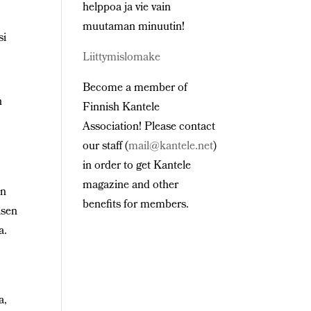
helppoa ja vie vain
muutaman minuutin!
si
Liittymislomake
Become a member of
n
Finnish Kantele
Association! Please contact
our staff (
mail@kantele.net
)
in order to get Kantele
magazine and other
on
benefits for members.
isen
a.
a,