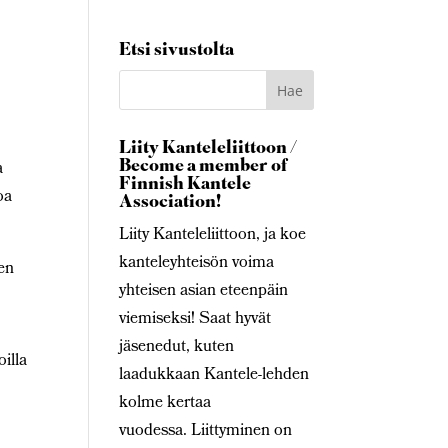
Etsi sivustolta
Liity Kanteleliittoon /
Become a member of
a
Finnish Kantele
oa
Association!
Liity Kanteleliittoon, ja koe
kanteleyhteisön voima
sen
yhteisen asian eteenpäin
viemiseksi! Saat hyvät
jäsenedut, kuten
oilla
laadukkaan Kantele-lehden
o
kolme kertaa
vuodessa. Liittyminen on