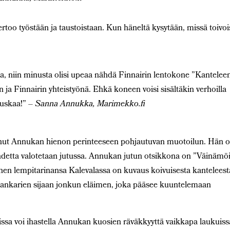
oo työstään ja taustoistaan. Kun häneltä kysytään, missä toivoi
ta, niin minusta olisi upeaa nähdä Finnairin lentokone ”Kantelee
 ja Finnairin yhteistyönä. Ehkä koneen voisi sisältäkin verhoilla
hauskaa!”
– Sanna Annukka, Marimekko.fi
t Annukan hienon perinteeseen pohjautuvan muotoilun. Hän 
suhdetta valotetaan jutussa. Annukan jutun otsikkona on ”Väinämö
änen lempitarinansa Kalevalassa on kuvaus koivuisesta kanteleest
ankarien sijaan jonkun eläimen, joka pääsee kuuntelemaan
issa voi ihastella Annukan kuosien räväkkyyttä vaikkapa laukuiss