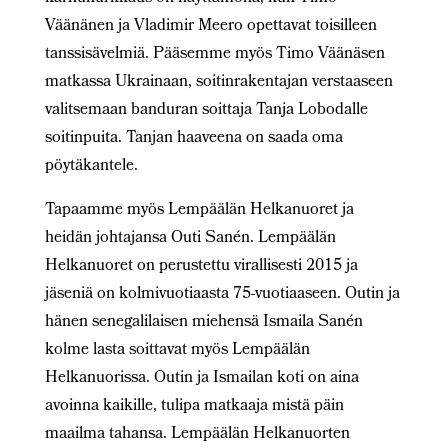
Väänänen ja Vladimir Meero opettavat toisilleen
tanssisävelmiä. Pääsemme myös Timo Väänäsen
matkassa Ukrainaan, soitinrakentajan verstaaseen
valitsemaan banduran soittaja Tanja Lobodalle
soitinpuita. Tanjan haaveena on saada oma
pöytäkantele.
Tapaamme myös Lempäälän Helkanuoret ja
heidän johtajansa Outi Sanén. Lempäälän
Helkanuoret on perustettu virallisesti 2015 ja
jäseniä on kolmivuotiaasta 75-vuotiaaseen. Outin ja
hänen senegalilaisen miehensä Ismaila Sanén
kolme lasta soittavat myös Lempäälän
Helkanuorissa. Outin ja Ismailan koti on aina
avoinna kaikille, tulipa matkaaja mistä päin
maailma tahansa. Lempäälän Helkanuorten