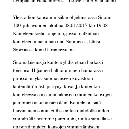
Lempäälän Helkanuorissa. (kuva: Timo Väänänen)
Yleisradion kansanmusiikin ohjelmistossa Suomi
100 -juhlavuoden aloittaa 03.01.2017 klo 19:03
Kanteleen kielin -ohjelma, jossa matkataan
kanteleen maailmaan niin Suomessa, Länsi-
Siperiassa kuin Ukrainassakin.
Suomalaisuus ja kantele yhdistetään herkästi
toisiinsa. Hiljainen haltioituminen hämärässä
pirtissä on yksi suomalaiseen kuvastoon
lähtemättömästi piirtynyt kuva. Ja kuitenkin
kanteleessa soi samanaikaisesti monien kansojen
ja monien aikakausien ääni. Kantele on siitä
harvinainen soitin, että se antaa mahdollisuuden
ymmärtää itseämme paremmin, mutta samalla se
on portti muiden kansojen ymmärtämiseen.