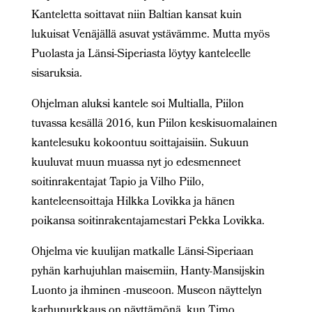
Kanteletta soittavat niin Baltian kansat kuin
lukuisat Venäjällä asuvat ystävämme. Mutta myös
Puolasta ja Länsi-Siperiasta löytyy kanteleelle
sisaruksia.
Ohjelman aluksi kantele soi Multialla, Piilon
tuvassa kesällä 2016, kun Piilon keskisuomalainen
kantelesuku kokoontuu soittajaisiin. Sukuun
kuuluvat muun muassa nyt jo edesmenneet
soitinrakentajat Tapio ja Vilho Piilo,
kanteleensoittaja Hilkka Lovikka ja hänen
poikansa soitinrakentajamestari Pekka Lovikka.
Ohjelma vie kuulijan matkalle Länsi-Siperiaan
pyhän karhujuhlan maisemiin, Hanty-Mansijskin
Luonto ja ihminen -museoon. Museon näyttelyn
karhunurkkaus on näyttämönä, kun Timo