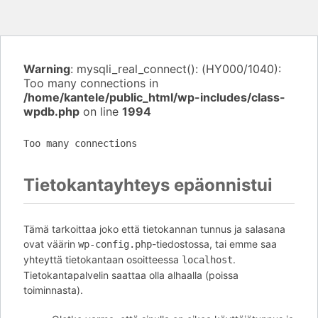
Warning
: mysqli_real_connect(): (HY000/1040):
Too many connections in
/home/kantele/public_html/wp-includes/class-
wpdb.php
on line
1994
Too many connections
Tietokantayhteys epäonnistui
Tämä tarkoittaa joko että tietokannan tunnus ja salasana
ovat väärin
-tiedostossa, tai emme saa
wp-config.php
yhteyttä tietokantaan osoitteessa
.
localhost
Tietokantapalvelin saattaa olla alhaalla (poissa
toiminnasta).