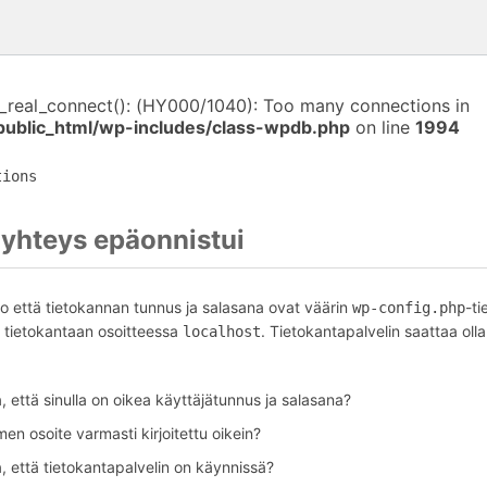
i_real_connect(): (HY000/1040): Too many connections in
public_html/wp-includes/class-wpdb.php
on line
1994
tions
yhteys epäonnistui
o että tietokannan tunnus ja salasana ovat väärin
-ti
wp-config.php
tietokantaan osoitteessa
. Tietokantapalvelin saattaa olla
localhost
 että sinulla on oikea käyttäjätunnus ja salasana?
en osoite varmasti kirjoitettu oikein?
, että tietokantapalvelin on käynnissä?