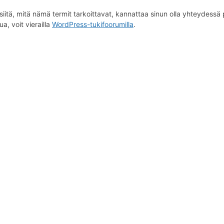
iitä, mitä nämä termit tarkoittavat, kannattaa sinun olla yhteydessä p
a, voit vierailla
WordPress-tukifoorumilla
.