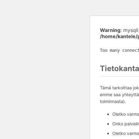
Warning
: mysql
/home/kantele/
Too many connec
Tietokanta
Tämä tarkoittaa jok
emme saa yhteyttä 
toiminnasta).
Oletko varma,
Onko palvelim
Oletko varma