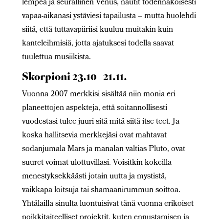
lempeä ja seurallinen Venus, nautit todennäköisesti
vapaa-aikanasi ystäviesi tapailusta – mutta huolehdi
siitä, että tuttavapiiriisi kuuluu muitakin kuin
kanteleihmisiä, jotta ajatuksesi todella saavat
tuulettua musiikista.
Skorpioni 23.10–21.11.
Vuonna 2007 merkkisi sisältää niin monia eri
planeettojen aspekteja, että soitannollisesti
vuodestasi tulee juuri sitä mitä siitä itse teet. Ja
koska hallitsevia merkkejäsi ovat mahtavat
sodanjumala Mars ja manalan valtias Pluto, ovat
suuret voimat ulottuvillasi. Voisitkin kokeilla
menestyksekkäästi jotain uutta ja mystistä,
vaikkapa loitsuja tai shamaanirummun soittoa.
Yhtälailla sinulta luontuisivat tänä vuonna erikoiset
poikkitaiteelliset projektit, kuten ennustamisen ja