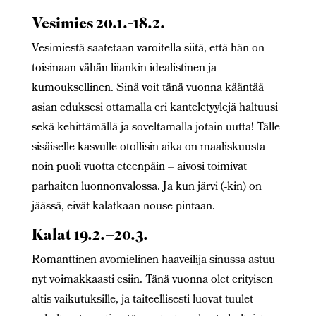
Vesimies 20.1.-18.2.
Vesimiestä saatetaan varoitella siitä, että hän on
toisinaan vähän liiankin idealistinen ja
kumouksellinen. Sinä voit tänä vuonna kääntää
asian eduksesi ottamalla eri kanteletyylejä haltuusi
sekä kehittämällä ja soveltamalla jotain uutta! Tälle
sisäiselle kasvulle otollisin aika on maaliskuusta
noin puoli vuotta eteenpäin – aivosi toimivat
parhaiten luonnonvalossa. Ja kun järvi (-kin) on
jäässä, eivät kalatkaan nouse pintaan.
Kalat 19.2.–20.3.
Romanttinen avomielinen haaveilija sinussa astuu
nyt voimakkaasti esiin. Tänä vuonna olet erityisen
altis vaikutuksille, ja taiteellisesti luovat tuulet