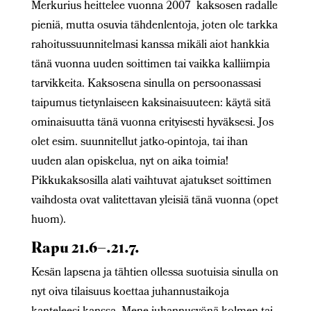
Merkurius heittelee vuonna 2007 kaksosen radalle
pieniä, mutta osuvia tähdenlentoja, joten ole tarkka
rahoitussuunnitelmasi kanssa mikäli aiot hankkia
tänä vuonna uuden soittimen tai vaikka kalliimpia
tarvikkeita. Kaksosena sinulla on persoonassasi
taipumus tietynlaiseen kaksinaisuuteen: käytä sitä
ominaisuutta tänä vuonna erityisesti hyväksesi. Jos
olet esim. suunnitellut jatko-opintoja, tai ihan
uuden alan opiskelua, nyt on aika toimia!
Pikkukaksosilla alati vaihtuvat ajatukset soittimen
vaihdosta ovat valitettavan yleisiä tänä vuonna (opet
huom).
Rapu 21.6–.21.7.
Kesän lapsena ja tähtien ollessa suotuisia sinulla on
nyt oiva tilaisuus koettaa juhannustaikoja