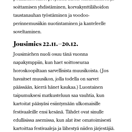
soittamisen yhdistäminen, korvakynttilähoidon
taustanauhan työstäminen ja voodoo-
perinnemusiikin nuotintaminen ja kanteleelle
soveltaminen.
Jousimies 22.11.–20.12.
Jousimiehen nuoli osuu tänä vuonna
napakymppiin, kun haet soittoseuraa
horoskoopiltaan sarvellisista muusikoista. (Jos
havaitset muusikon, jolla todella on sarvet
päässään, kierrä hänet kaukaa.) Luontainen
taipumuksesi matkusteluun saa vauhtia, kun
kartoitat pääsyäsi esiintymään ulkomaisille
festivaaleille ensi kesänä. Tähdet ovat sinulle
edullisissa asemissa, kun alat itse omatoimisesti
kartoittaa festivaaleja ja lähestyä niiden järjestäjiä.