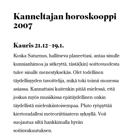
Kanneltajan horoskooppi
2007
Kauris 21.12–19.1.
Koska Saturnus, hallitseva planeettasi, antaa sinulle
kunnianhimoa ja sitkeyttä, tästä(kin) soittovuodesta
tulee sinulle menestyksekäs. Olet todellinen
täydellisyyden tavoittelija, mikä toki toimii monessa
asiassa. Kannattaisi kuitenkin pitää mielessä, että
joskus myös musiikissa epätäydellinen onkin
täydellistä mielenkiintoisempaa. Pluto ryöpyttää
kiertoradallesi meteoriittisateen syksyllä. Voit
suojautua siltä
hankkimalla hyvän
soitinvakuutuksen.