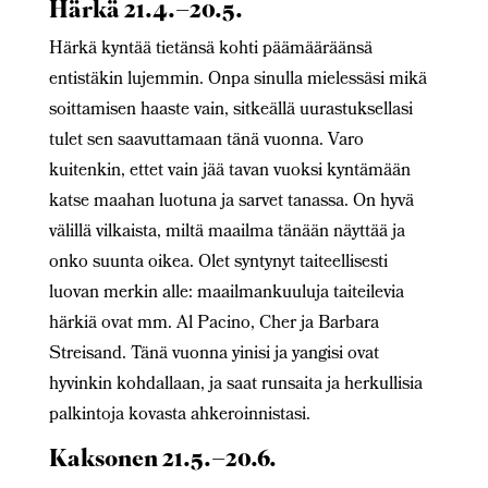
Härkä 21.4.–20.5.
Härkä kyntää tietänsä kohti päämääräänsä
entistäkin lujemmin. Onpa sinulla mielessäsi mikä
soittamisen haaste vain, sitkeällä uurastuksellasi
tulet sen saavuttamaan tänä vuonna. Varo
kuitenkin, ettet vain jää tavan vuoksi kyntämään
katse maahan luotuna ja sarvet tanassa. On hyvä
välillä vilkaista, miltä maailma tänään näyttää ja
onko suunta oikea. Olet syntynyt taiteellisesti
luovan merkin alle: maailmankuuluja taiteilevia
härkiä ovat mm. Al Pacino, Cher ja Barbara
Streisand. Tänä vuonna yinisi ja yangisi ovat
hyvinkin kohdallaan, ja saat runsaita ja herkullisia
palkintoja kovasta ahkeroinnistasi.
Kaksonen 21.5.–20.6.