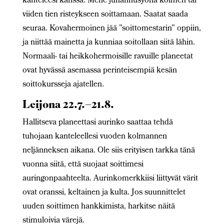
kanteleesi kanssa. Mene juhannusyönä kolmen tai
viiden tien risteykseen soittamaan. Saatat saada
seuraa. Kovahermoinen jää ”soittomestarin” oppiin,
ja niittää mainetta ja kunniaa soitollaan siitä lähin.
Normaali- tai heikkohermoisille ravuille planeetat
ovat hyvässä asemassa perinteisempiä kesän
soittokursseja ajatellen.
Leijona 22.7.–21.8.
Hallitseva planeettasi aurinko saattaa tehdä
tuhojaan kanteleellesi vuoden kolmannen
neljänneksen aikana. Ole siis erityisen tarkka tänä
vuonna siitä, että suojaat soittimesi
auringonpaahteelta. Aurinkomerkkiisi liittyvät värit
ovat oranssi, keltainen ja kulta. Jos suunnittelet
uuden soittimen hankkimista, harkitse näitä
stimuloivia värejä.