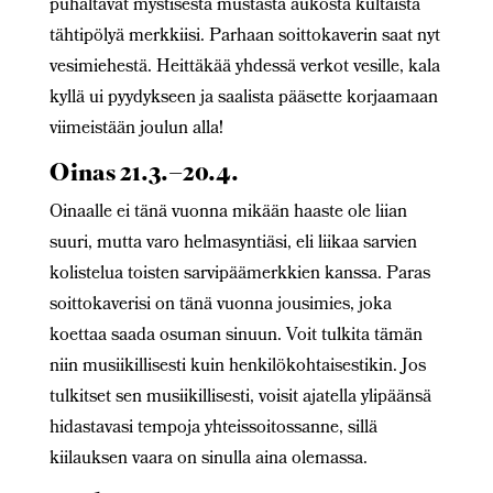
puhaltavat mystisestä mustasta aukosta kultaista
tähtipölyä merkkiisi. Parhaan soittokaverin saat nyt
vesimiehestä. Heittäkää yhdessä verkot vesille, kala
kyllä ui pyydykseen ja saalista pääsette korjaamaan
viimeistään joulun alla!
Oinas 21.3.–20.4.
Oinaalle ei tänä vuonna mikään haaste ole liian
suuri, mutta varo helmasyntiäsi, eli liikaa sarvien
kolistelua toisten sarvipäämerkkien kanssa. Paras
soittokaverisi on tänä vuonna jousimies, joka
koettaa saada osuman sinuun. Voit tulkita tämän
niin musiikillisesti kuin henkilökohtaisestikin. Jos
tulkitset sen musiikillisesti, voisit ajatella ylipäänsä
hidastavasi tempoja yhteissoitossanne, sillä
kiilauksen vaara on sinulla aina olemassa.