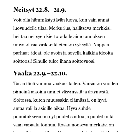
Neitsyt 22.8.–21.9.
Voit olla hämmästyttävän luova, kun vain annat
luovuudelle tilaa. Merkurius, hallitseva merkkisi,
heittää neitsyen kiertoradalle aimo annoksen
musiikillisia virikkeitä etenkin syksyllä. Nappaa
parhaat ideat, ole avoin ja sovella kaikkia ideoita
soittoosi! Sinulle tulee ihana soittovuosi.
Vaaka 22.9.–22.10.
Tasaa tänä vuonna vaakasi taiten. Varsinkin vuoden
pimeinä aikoina tunnet väsymystä ja ärtymystä.
Soitossa, kuten muussakin elämässä, on hyvä
antaa välillä asioille aikaa. Hyvä suhde
punnitukseen on nyt puolet soittoa ja puolet mitä
vaan vapaata touhua. Koska nouseva merkkisi on