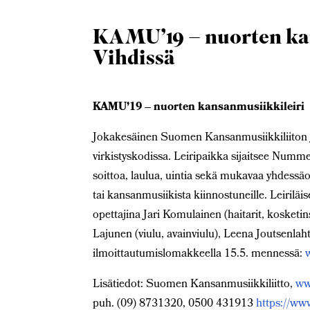
KAMU’19 – nuorten kan
Vihdissä
KAMU’19 – nuorten kansanmusiikkileiri 1
Jokakesäinen Suomen Kansanmusiikkiliiton j
virkistyskodissa. Leiripaikka sijaitsee Numme
soittoa, laulua, uintia sekä mukavaa yhdessäol
tai kansanmusiikista kiinnostuneille. Leiriläi
opettajina Jari Komulainen (haitarit, kosketi
Lajunen (viulu, avainviulu), Leena Joutsenlah
ilmoittautumislomakkeella 15.5. mennessä:
Lisätiedot: Suomen Kansanmusiikkiliitto,
ww
puh. (09) 8731320, 0500 431913
https://ww