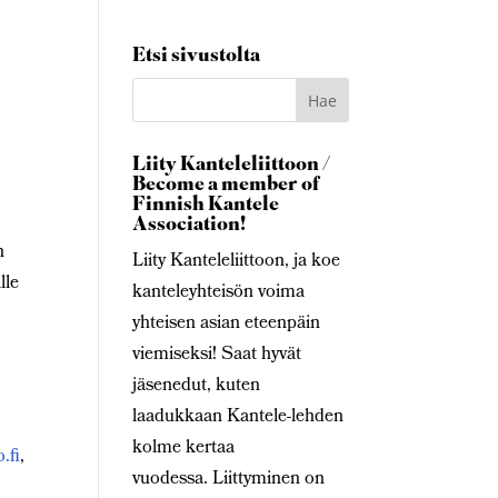
Etsi sivustolta
Liity Kanteleliittoon /
Become a member of
Finnish Kantele
Association!
n
Liity Kanteleliittoon, ja koe
lle
kanteleyhteisön voima
yhteisen asian eteenpäin
viemiseksi! Saat hyvät
jäsenedut, kuten
laadukkaan Kantele-lehden
kolme kertaa
.fi
,
vuodessa. Liittyminen on