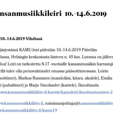
sanmusiikkileiri 10.-14.6.2019
0.-14.6.2019 Vihdissä
ärjestämä KAMU-leiri pidetään 10.-14.6.2019 Päivölän
lassa, Helsingin keskustasta länteen n. 45 km. Luvassa on jällee
oa! Leiri on tarkoitettu 8-17 -vuotiaille kansanmusiikin harrastaji
sellä tulee olla perusvalmiudet omassa pääsoittimessaan. Leirin
nsoittimet), Markus Rantanen (mandoliini, kitara, ukulele), Emilia
ti (puhaltimet) ja Marjo Smolander (kantele). Ilmoittaudu
www.kansanmusiikkiliitto.fi/kurssit/kamuleiri/ilmoittautuminen-2
w.kansanmusiikkiliitto.fi
, toiminnanjohtaja@
kansanmusiikkiliitto
w.kansanmusiikkiliitto.fi/kamu19