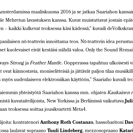
Amsterdamissa maaliskuussa 2016 ja se jatkaa Saariahon kansain
ulie Mehretun lavastuksen kanssa. Kuvat muistuttavat jostain epä
en – kaikki kulkevat teoksessa käsi kädessä,” kuvaili deVolkskranti
anilaisen nō-teatterin innoittama teos. Nō-teatterin idea perustu
set kuolevaiset eivät kestäisi nähdä valoa. Only the Sound Remai
ways Strong
ja
Feather Mantle
. Oopperassa tapahtuu ulkoisesti väh
ovat kiinnostavia, moniselitteisiä ja jättävät paljon tilaa musiikille
ja myös uudenlaiseen elektroniikan käyttöön,” Saariaho kuvaili t
t aiemmin yhteistyötä Saariahon kanssa mm. ohjaten
Kaukainen 
stä kuvataiteilijoista, New Yorkissa ja Berliinissä vaikuttava
Jul
aan teoksessa soittaa jousikvartetti Meta4.
ijoita: kontratenori
Anthony Roth Costanzo
, bassobaritoni
Dav
, jossa laulavat sopraano
Tuuli Lindeberg
, mezzosopraano
Katar