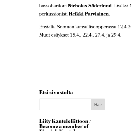
bassobaritoni
Nicholas Söderlund
. Lisäksi
perkussionisti
Heikki Parviainen
.
Ensi-ilta Suomen kansallisoopperassa 12.4.
Muut esitykset 15.4., 22.4., 27.4. ja 29.4.
Etsi sivustolta
Liity Kanteleliittoon /
Become a member of