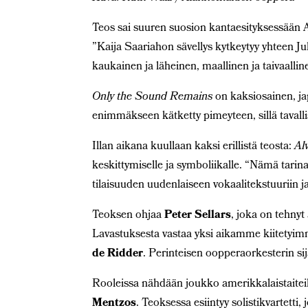
Teos sai suuren suosion kantaesityksessään 
”Kaija Saariahon sävellys kytkeytyy yhteen J
kaukainen ja läheinen, maallinen ja taivaallin
Only the Sound Remains
on kaksiosainen, jap
enimmäkseen kätketty pimeyteen, sillä tavalli
Illan aikana kuullaan kaksi erillistä teosta:
Al
keskittymiselle ja symboliikalle. “Nämä tarinat 
tilaisuuden uudenlaiseen vokaalitekstuuriin 
Teoksen ohjaa
Peter Sellars
, joka on tehny
Lavastuksesta vastaa yksi aikamme kiitetyimmi
de Ridder
. Perinteisen oopperaorkesterin sij
Rooleissa nähdään joukko amerikkalaistaiteil
Mentzos
. Teoksessa esiintyy solistikvartetti