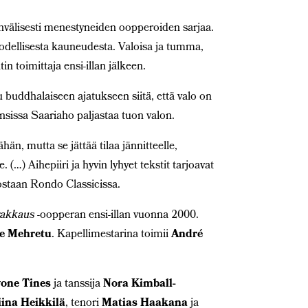
välisesti menestyneiden oopperoiden sarjaa.
todellisesta kauneudesta. Valoisa ja tumma,
n toimittaja ensi-illan jälkeen.
u buddhalaiseen ajatukseen siitä, että valo on
nsissa Saariaho paljastaa tuon valon.
än, mutta se jättää tilaa jännitteelle,
. (…) Aihepiiri ja hyvin lyhyet tekstit tarjoavat
eostaan Rondo Classicissa.
rakkaus
-oopperan ensi-illan vuonna 2000.
ie Mehretu
. Kapellimestarina toimii
André
one Tines
ja tanssija
Nora Kimball-
iina Heikkilä
, tenori
Matias Haakana
ja