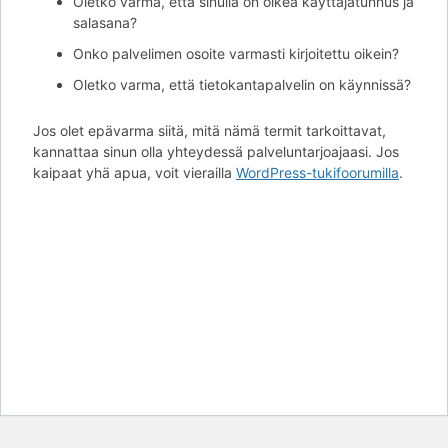
Oletko varma, että sinulla on oikea käyttäjätunnus ja
salasana?
Onko palvelimen osoite varmasti kirjoitettu oikein?
Oletko varma, että tietokantapalvelin on käynnissä?
Jos olet epävarma siitä, mitä nämä termit tarkoittavat,
kannattaa sinun olla yhteydessä palveluntarjoajaasi. Jos
kaipaat yhä apua, voit vierailla
WordPress-tukifoorumilla
.