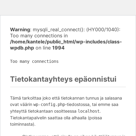
Warning
: mysqli_real_connect(): (HY000/1040):
Too many connections in
/home/kantele/public_html/wp-includes/class-
wpdb.php
on line
1994
Too many connections
Tietokantayhteys epäonnistui
Tämä tarkoittaa joko että tietokannan tunnus ja salasana
ovat väärin
-tiedostossa, tai emme saa
wp-config.php
yhteyttä tietokantaan osoitteessa
.
localhost
Tietokantapalvelin saattaa olla alhaalla (poissa
toiminnasta).