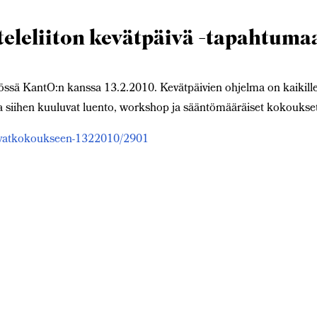
eleliiton kevätpäivä -tapahtuma
työssä KantO:n kanssa 13.2.2010. Kevätpäivien ohjelma on kaikill
ja siihen kuuluvat luento, workshop ja sääntömääräiset kokoukse
-kevatkokoukseen-1322010/2901