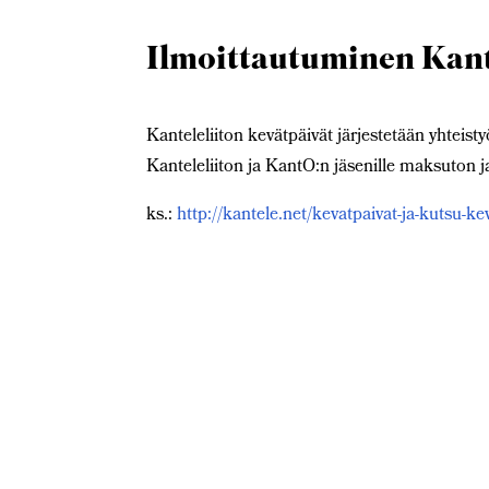
Ilmoittautuminen Kant
Kanteleliiton kevätpäivät järjestetään yhteis
Kanteleliiton ja KantO:n jäsenille maksuton 
ks.:
http://kantele.net/kevatpaivat-ja-kutsu