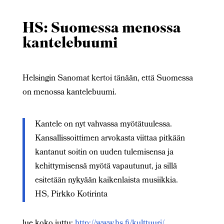
HS: Suomessa menossa
kantelebuumi
Helsingin Sanomat kertoi tänään, että Suomessa
on menossa kantelebuumi.
Kantele on nyt vahvassa myötätuulessa.
Kansallissoittimen arvokasta viittaa pitkään
kantanut soitin on uuden tulemisensa ja
kehittymisensä myötä vapautunut, ja sillä
esitetään nykyään kaikenlaista musiikkia.
HS, Pirkko Kotirinta
lue koko juttu:
http://www.hs.fi/kulttuuri/