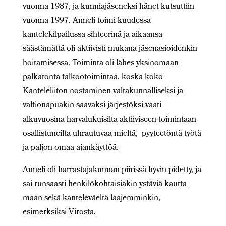
vuonna 1987, ja kunniajäseneksi hänet kutsuttiin
vuonna 1997. Anneli toimi kuudessa
kantelekilpailussa sihteerinä ja aikaansa
säästämättä oli aktiivisti mukana jäsenasioidenkin
hoitamisessa. Toiminta oli lähes yksinomaan
palkatonta talkootoimintaa, koska koko
Kanteleliiton nostaminen valtakunnalliseksi ja
valtionapuakin saavaksi järjestöksi vaati
alkuvuosina harvalukuisilta aktiiviseen toimintaan
osallistuneilta uhrautuvaa mieltä, pyyteetöntä työtä
ja paljon omaa ajankäyttöä.
Anneli oli harrastajakunnan piirissä hyvin pidetty, ja
sai runsaasti henkilökohtaisiakin ystäviä kautta
maan sekä kanteleväeltä laajemminkin,
esimerksiksi Virosta.