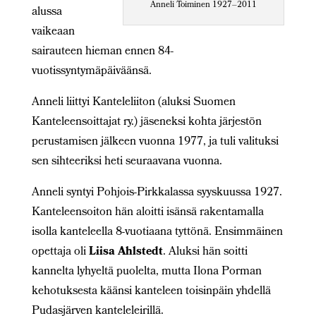
Anneli Toiminen 1927–2011
alussa
vaikeaan
sairauteen hieman ennen 84-
vuotissyntymäpäiväänsä.
Anneli liittyi Kanteleliiton (aluksi Suomen
Kanteleensoittajat ry.) jäseneksi kohta järjestön
perustamisen jälkeen vuonna 1977, ja tuli valituksi
sen sihteeriksi heti seuraavana vuonna.
Anneli syntyi Pohjois-Pirkkalassa syyskuussa 1927.
Kanteleensoiton hän aloitti isänsä rakentamalla
isolla kanteleella 8-vuotiaana tyttönä. Ensimmäinen
opettaja oli
Liisa Ahlstedt
. Aluksi hän soitti
kannelta lyhyeltä puolelta, mutta Ilona Porman
kehotuksesta käänsi kanteleen toisinpäin yhdellä
Pudasjärven kanteleleirillä.