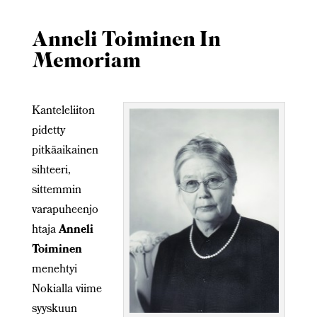
Anneli Toiminen In
Memoriam
Kanteleliiton
pidetty
pitkäaikainen
sihteeri,
sittemmin
varapuheenjo
htaja
Anneli
Toiminen
menehtyi
Nokialla viime
syyskuun