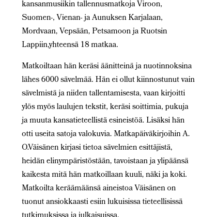
kansanmusiikin tallennusmatkoja Viroon,
Suomen-, Vienan- ja Aunuksen Karjalaan,
Mordvaan, Vepsään, Petsamoon ja Ruotsin
Lappiin,yhteensä 18 matkaa.
Matkoiltaan hän keräsi äänitteinä ja nuotinnoksina
lähes 6000 sävelmää. Hän ei ollut kiinnostunut vain
sävelmistä ja niiden tallentamisesta, vaan kirjoitti
ylös myös laulujen tekstit, keräsi soittimia, pukuja
ja muuta kansatieteellistä esineistöä. Lisäksi hän
otti useita satoja valokuvia. Matkapäiväkirjoihin A.
O.Väisänen kirjasi tietoa sävelmien esittäjistä,
heidän elinympäristöstään, tavoistaan ja ylipäänsä
kaikesta mitä hän matkoillaan kuuli, näki ja koki.
Matkoilta keräämäänsä aineistoa Väisänen on
tuonut ansiokkaasti esiin lukuisissa tieteellisissä
tutkimuksissa ja julkaisuissa.