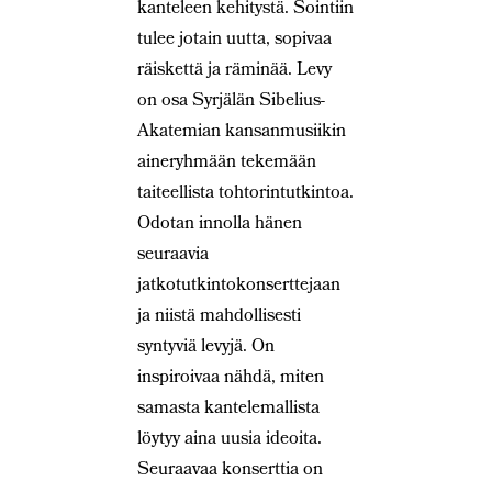
kanteleen kehitystä. Sointiin
tulee jotain uutta, sopivaa
räiskettä ja räminää. Levy
on osa Syrjälän Sibelius-
Akatemian kansanmusiikin
aineryhmään tekemään
taiteellista tohtorintutkintoa.
Odotan innolla hänen
seuraavia
jatkotutkintokonserttejaan
ja niistä mahdollisesti
syntyviä levyjä. On
inspiroivaa nähdä, miten
samasta kantelemallista
löytyy aina uusia ideoita.
Seuraavaa konserttia on