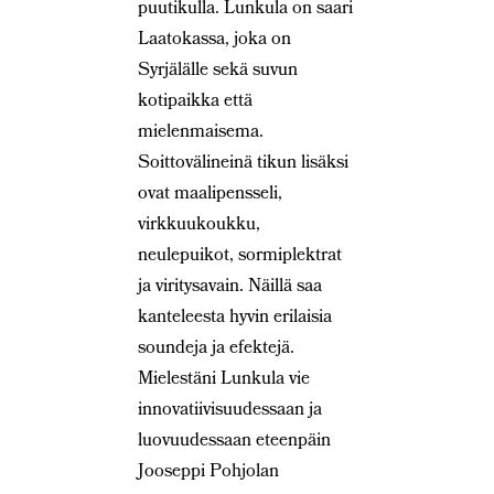
puutikulla. Lunkula on saari
Laatokassa, joka on
Syrjälälle sekä suvun
kotipaikka että
mielenmaisema.
Soittovälineinä tikun lisäksi
ovat maalipensseli,
virkkuukoukku,
neulepuikot, sormiplektrat
ja viritysavain. Näillä saa
kanteleesta hyvin erilaisia
soundeja ja efektejä.
Mielestäni Lunkula vie
innovatiivisuudessaan ja
luovuudessaan eteenpäin
Jooseppi Pohjolan