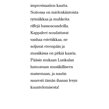
improvisaation kautta.
Soitossa on mielenkiintoista
rytmiikkaa ja muhkeita
riffejä bassosoundeilla.
Kappaleet noudattavat
vanhaa estetiikkaa, ne
soljuvat eteenpäin ja
musiikissa on pitkiä kaaria.
Pääsin mukaan Lunkulan
lumoavaan musiikilliseen
maisemaan, ja nautin
suuresti tämän ihanan levyn
kuuntelemisesta!