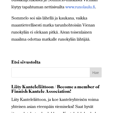
bussikuljetuksista ja Sommelo-matkasta Vienaan
löytyy tapahtuman nettisivuilta
www.runolaulu.fi
.
Sommelo soi siis lähellä ja kaukana, vaikka
maantieteellisesti matka tarunhohtoisiin Vienan
runokyliin ei olekaan pitkä. Aivan toisenlainen
maailma odottaa matkalle runokyliin lähtijää.
Etsi sivustolta
Liity Kanteleliittoon / Become a member of
Finnish Kantele Association!
Liity Kanteleliittoon, ja koe kanteleyhteisön voima
yhteisen asian eteenpäin viemiseksi! Saat hyvät