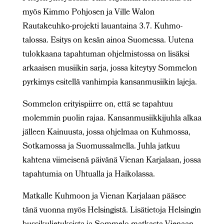
myös Kimmo Pohjosen ja Ville Walon
Rautakeuhko-projekti lauantaina 3.7. Kuhmo-
talossa. Esitys on kesän ainoa Suomessa. Uutena
tulokkaana tapahtuman ohjelmistossa on lisäksi
arkaaisen musiikin sarja, jossa kiteytyy Sommelon
pyrkimys esitellä vanhimpia kansanmusiikin lajeja.
Sommelon erityispiirre on, että se tapahtuu
molemmin puolin rajaa. Kansanmusiikkijuhla alkaa
jälleen Kainuusta, jossa ohjelmaa on Kuhmossa,
Sotkamossa ja Suomussalmella. Juhla jatkuu
kahtena viimeisenä päivänä Vienan Karjalaan, jossa
tapahtumia on Uhtualla ja Haikolassa.
Matkalle Kuhmoon ja Vienan Karjalaan pääsee
tänä vuonna myös Helsingistä. Lisätietoja Helsingin