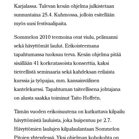
Karjalassa. Tulevan kesän ohjelma julkistetaan
sunnuntaina 25.4. Kuhmossa, jolloin esitellään
myös uusi festivaalipaita.
Sommelon 2010 teemoina ovat viulu, pelimanni
sekä hävyttömät laulut. Erikoisteemana
tapahtumassa tuoksuu terva. Kesän ohjelma pitää
sisällään 41 korkeatasoista konserttia, kaksi
tieteellistä seminaaria sekä kahdeksan erilaista
kurssia ja työpajaa, mm. kansainvälinen
kantelekurssi. Tapahtuman taiteellisena johtajana
on alusta saakka toiminut Taito Hoffrén.
Tämän vuoden erikoisuutena on kutkuttava kilpailu
hävyttömistä lauluista, joka huipentuu pe 2.7.
Hävyttömien laulujen kilpalaulantaan Sommelon
Pitojen yhteydessä. Yksi ohjelman kohokohta on