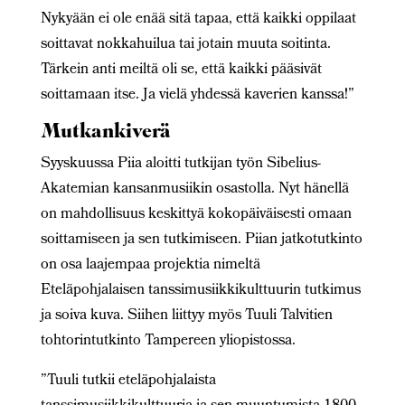
Nykyään ei ole enää sitä tapaa, että kaikki oppilaat
soittavat nokkahuilua tai jotain muuta soitinta.
Tärkein anti meiltä oli se, että kaikki pääsivät
soittamaan itse. Ja vielä yhdessä kaverien kanssa!”
Mutkankiverä
Syyskuussa Piia aloitti tutkijan työn Sibelius-
Akatemian kansanmusiikin osastolla. Nyt hänellä
on mahdollisuus keskittyä kokopäiväisesti omaan
soittamiseen ja sen tutkimiseen. Piian jatkotutkinto
on osa laajempaa projektia nimeltä
Eteläpohjalaisen tanssimusiikkikulttuurin tutkimus
ja soiva kuva. Siihen liittyy myös Tuuli Talvitien
tohtorintutkinto Tampereen yliopistossa.
”Tuuli tutkii eteläpohjalaista