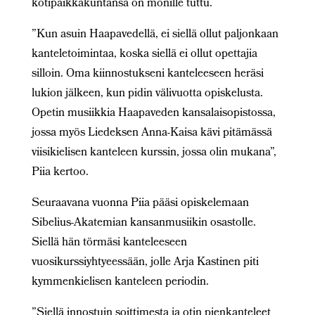
kotipaikkakuntansa on monille tuttu.
”Kun asuin Haapavedellä, ei siellä ollut paljonkaan
kanteletoimintaa, koska siellä ei ollut opettajia
silloin. Oma kiinnostukseni kanteleeseen heräsi
lukion jälkeen, kun pidin välivuotta opiskelusta.
Opetin musiikkia Haapaveden kansalaisopistossa,
jossa myös Liedeksen Anna-Kaisa kävi pitämässä
viisikielisen kanteleen kurssin, jossa olin mukana”,
Piia kertoo.
Seuraavana vuonna Piia pääsi opiskelemaan
Sibelius-Akatemian kansanmusiikin osastolle.
Siellä hän törmäsi kanteleeseen
vuosikurssiyhtyeessään, jolle Arja Kastinen piti
kymmenkielisen kanteleen periodin.
”Siellä innostuin soittimesta ja otin pienkanteleet