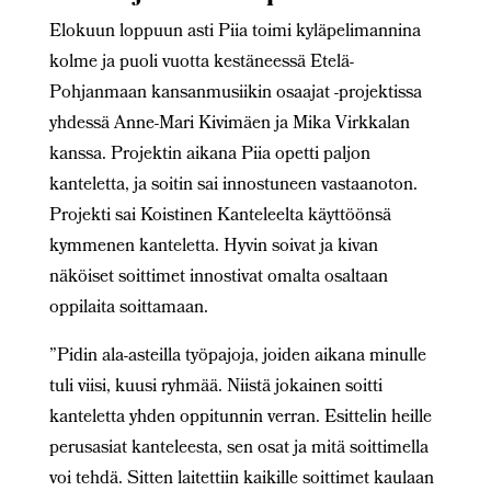
Elokuun loppuun asti Piia toimi kyläpelimannina
kolme ja puoli vuotta kestäneessä Etelä-
Pohjanmaan kansanmusiikin osaajat -projektissa
yhdessä Anne-Mari Kivimäen ja Mika Virkkalan
kanssa. Projektin aikana Piia opetti paljon
kanteletta, ja soitin sai innostuneen vastaanoton.
Projekti sai Koistinen Kanteleelta käyttöönsä
kymmenen kanteletta. Hyvin soivat ja kivan
näköiset soittimet innostivat omalta osaltaan
oppilaita soittamaan.
”Pidin ala-asteilla työpajoja, joiden aikana minulle
tuli viisi, kuusi ryhmää. Niistä jokainen soitti
kanteletta yhden oppitunnin verran. Esittelin heille
perusasiat kanteleesta, sen osat ja mitä soittimella
voi tehdä. Sitten laitettiin kaikille soittimet kaulaan