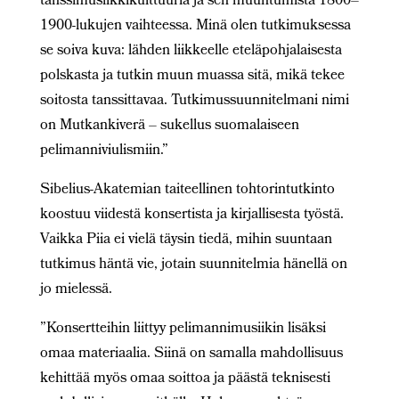
tanssimusiikkikulttuuria ja sen muuntumista 1800–
1900-lukujen vaihteessa. Minä olen tutkimuksessa
se soiva kuva: lähden liikkeelle eteläpohjalaisesta
polskasta ja tutkin muun muassa sitä, mikä tekee
soitosta tanssittavaa. Tutkimussuunnitelmani nimi
on Mutkankiverä – sukellus suomalaiseen
pelimanniviulismiin.”
Sibelius-Akatemian taiteellinen tohtorintutkinto
koostuu viidestä konsertista ja kirjallisesta työstä.
Vaikka Piia ei vielä täysin tiedä, mihin suuntaan
tutkimus häntä vie, jotain suunnitelmia hänellä on
jo mielessä.
”Konsertteihin liittyy pelimannimusiikin lisäksi
omaa materiaalia. Siinä on samalla mahdollisuus
kehittää myös omaa soittoa ja päästä teknisesti