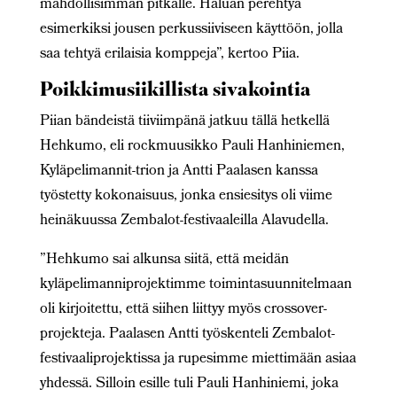
mahdollisimman pitkälle. Haluan perehtyä
esimerkiksi jousen perkussiiviseen käyttöön, jolla
saa tehtyä erilaisia komppeja”, kertoo Piia.
Poikkimusiikillista sivakointia
Piian bändeistä tiiviimpänä jatkuu tällä hetkellä
Hehkumo, eli rockmuusikko Pauli Hanhiniemen,
Kyläpelimannit-trion ja Antti Paalasen kanssa
työstetty kokonaisuus, jonka ensiesitys oli viime
heinäkuussa Zembalot-festivaaleilla Alavudella.
”Hehkumo sai alkunsa siitä, että meidän
kyläpelimanniprojektimme toimintasuunnitelmaan
oli kirjoitettu, että siihen liittyy myös crossover-
projekteja. Paalasen Antti työskenteli Zembalot-
festivaaliprojektissa ja rupesimme miettimään asiaa
yhdessä. Silloin esille tuli Pauli Hanhiniemi, joka