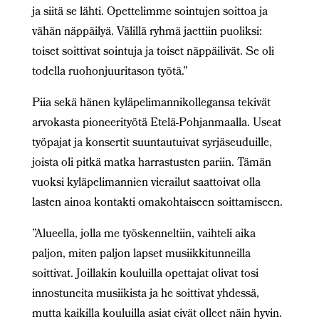
ja siitä se lähti. Opettelimme sointujen soittoa ja
vähän näppäilyä. Välillä ryhmä jaettiin puoliksi:
toiset soittivat sointuja ja toiset näppäilivät. Se oli
todella ruohonjuuritason työtä.”
Piia sekä hänen kyläpelimannikollegansa tekivät
arvokasta pioneerityötä Etelä-Pohjanmaalla. Useat
työpajat ja konsertit suuntautuivat syrjäseuduille,
joista oli pitkä matka harrastusten pariin. Tämän
vuoksi kyläpelimannien vierailut saattoivat olla
lasten ainoa kontakti omakohtaiseen soittamiseen.
”Alueella, jolla me työskenneltiin, vaihteli aika
paljon, miten paljon lapset musiikkitunneilla
soittivat. Joillakin kouluilla opettajat olivat tosi
innostuneita musiikista ja he soittivat yhdessä,
mutta kaikilla kouluilla asiat eivät olleet näin hyvin.