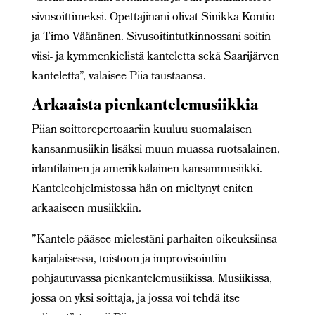
sivusoittimeksi. Opettajinani olivat Sinikka Kontio
ja Timo Väänänen. Sivusoitintutkinnossani soitin
viisi- ja kymmenkielistä kanteletta sekä Saarijärven
kanteletta”, valaisee Piia taustaansa.
Arkaaista pienkantelemusiikkia
Piian soittorepertoaariin kuuluu suomalaisen
kansanmusiikin lisäksi muun muassa ruotsalainen,
irlantilainen ja amerikkalainen kansanmusiikki.
Kanteleohjelmistossa hän on mieltynyt eniten
arkaaiseen musiikkiin.
”Kantele pääsee mielestäni parhaiten oikeuksiinsa
karjalaisessa, toistoon ja improvisointiin
pohjautuvassa pienkantelemusiikissa. Musiikissa,
jossa on yksi soittaja, ja jossa voi tehdä itse