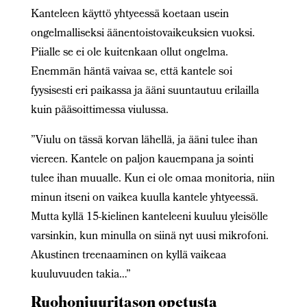
Kanteleen käyttö yhtyeessä koetaan usein
ongelmalliseksi äänentoistovaikeuksien vuoksi.
Piialle se ei ole kuitenkaan ollut ongelma.
Enemmän häntä vaivaa se, että kantele soi
fyysisesti eri paikassa ja ääni suuntautuu erilailla
kuin pääsoittimessa viulussa.
”Viulu on tässä korvan lähellä, ja ääni tulee ihan
viereen. Kantele on paljon kauempana ja sointi
tulee ihan muualle. Kun ei ole omaa monitoria, niin
minun itseni on vaikea kuulla kantele yhtyeessä.
Mutta kyllä 15-kielinen kanteleeni kuuluu yleisölle
varsinkin, kun minulla on siinä nyt uusi mikrofoni.
Akustinen treenaaminen on kyllä vaikeaa
kuuluvuuden takia…”
Ruohonjuuritason opetusta