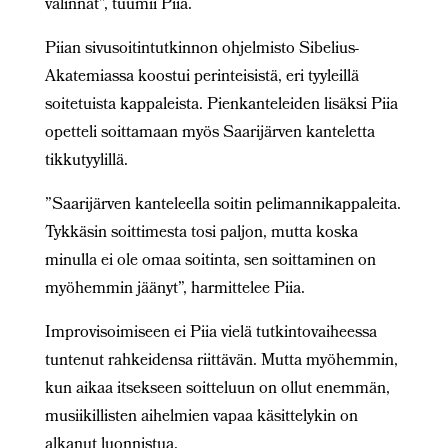
valinnat”, tuumii Piia.
Piian sivusoitintutkinnon ohjelmisto Sibelius-
Akatemiassa koostui perinteisistä, eri tyyleillä
soitetuista kappaleista. Pienkanteleiden lisäksi Piia
opetteli soittamaan myös Saarijärven kanteletta
tikkutyylillä.
”Saarijärven kanteleella soitin pelimannikappaleita.
Tykkäsin soittimesta tosi paljon, mutta koska
minulla ei ole omaa soitinta, sen soittaminen on
myöhemmin jäänyt”, harmittelee Piia.
Improvisoimiseen ei Piia vielä tutkintovaiheessa
tuntenut rahkeidensa riittävän. Mutta myöhemmin,
kun aikaa itsekseen soitteluun on ollut enemmän,
musiikillisten aihelmien vapaa käsittelykin on
alkanut luonnistua.