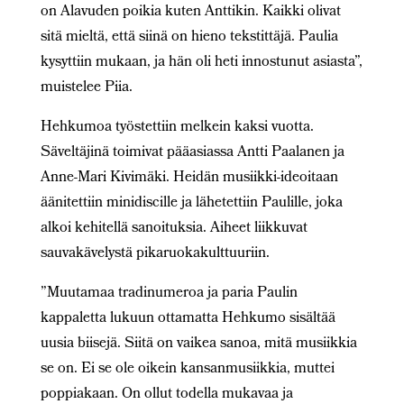
on Alavuden poikia kuten Anttikin. Kaikki olivat
sitä mieltä, että siinä on hieno tekstittäjä. Paulia
kysyttiin mukaan, ja hän oli heti innostunut asiasta”,
muistelee Piia.
Hehkumoa työstettiin melkein kaksi vuotta.
Säveltäjinä toimivat pääasiassa Antti Paalanen ja
Anne-Mari Kivimäki. Heidän musiikki-ideoitaan
äänitettiin minidiscille ja lähetettiin Paulille, joka
alkoi kehitellä sanoituksia. Aiheet liikkuvat
sauvakävelystä pikaruokakulttuuriin.
”Muutamaa tradinumeroa ja paria Paulin
kappaletta lukuun ottamatta Hehkumo sisältää
uusia biisejä. Siitä on vaikea sanoa, mitä musiikkia
se on. Ei se ole oikein kansanmusiikkia, muttei
poppiakaan. On ollut todella mukavaa ja