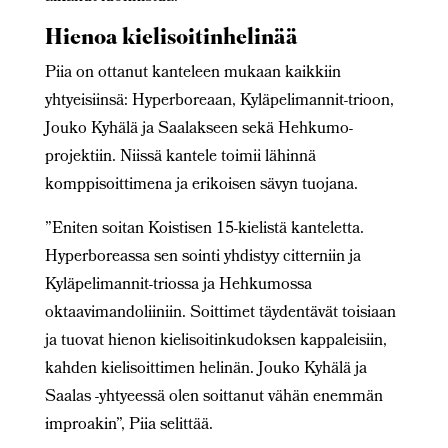
Hienoa kielisoitinhelinää
Piia on ottanut kanteleen mukaan kaikkiin
yhtyeisiinsä: Hyperboreaan, Kyläpelimannit-trioon,
Jouko Kyhälä ja Saalakseen sekä Hehkumo-
projektiin. Niissä kantele toimii lähinnä
komppisoittimena ja erikoisen sävyn tuojana.
”Eniten soitan Koistisen 15-kielistä kanteletta.
Hyperboreassa sen sointi yhdistyy citterniin ja
Kyläpelimannit-triossa ja Hehkumossa
oktaavimandoliiniin. Soittimet täydentävät toisiaan
ja tuovat hienon kielisoitinkudoksen kappaleisiin,
kahden kielisoittimen helinän. Jouko Kyhälä ja
Saalas -yhtyeessä olen soittanut vähän enemmän
improakin”, Piia selittää.