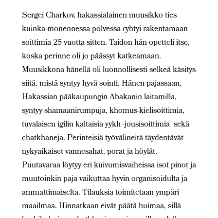
Sergei Charkov, hakassialainen muusikko ties
kuinka monennessa polvessa ryhtyi rakentamaan
soittimia 25 vuotta sitten. Taidon hän opetteli itse,
koska perinne oli jo päässyt katkeamaan.
Muusikkona hänellä oli luonnollisesti selkeä käsitys
siitä, mistä syntyy hyvä sointi. Hänen pajassaan,
Hakassian pääkaupungin Abakanin laitamilla,
syntyy shamaanirumpuja, khomus-kielisoittimia,
tuvalaisen igilin kaltaisia yykh -jousisoittimia sekä
chatkhaneja. Perinteisiä työvälineitä täydentävät
nykyaikaiset vannesahat, porat ja höylät.
Puutavaraa löytyy eri kuivumisvaiheissa isot pinot ja
muutoinkin paja vaikuttaa hyvin organisoidulta ja
ammattimaiselta. Tilauksia toimitetaan ympäri
maailmaa. Hinnatkaan eivät päätä huimaa, sillä