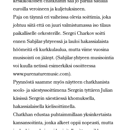
keskikokoisen chatkhanin saa jo parilla sadalla
euroilla veroineen ja kuljetuksineen.
Paja on täynnä eri vaiheissa olevia soittimia, joka
johtuu siitä että on juuri valmistumassa iso tilaus
paikalliselle orkesterille. Sergei Charkov soitti
ennen Sabjilar-yhtyeessä ja lauloi hakassialaista
höömeitä eli kurkkulaulua, mutta viime vuosina
musisointi on jäänyt. (Sabjilar-yhtyeen musisointia
voi kuulla netissä esimerkiksi osoitteessa
www.purenaturemusic.com).
Pyynnöstä saamme myös näytteen chatkhanista
soolo- ja säestyssoittimena Sergein tyttären Julian
käsissä Sergein säestäessä khomuksella,
hakassialaisella kielisoittimella.
Chatkhan edustaa puhtaimmillaan yksinkertaista
kansansoitinta, jonka alkeet oppii nopeasti, mutta