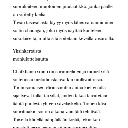
suorakaiteen muotoinen puulaatikko, jonka päälle
on viritetty kieliä.
Tuvan tasavallasta löytyy myös lähes samanniminen
soitin chadagan, joka myös näyttää kanteleen
sukulaiselta, mutta sitä soitetaan keveillä vasaroilla.
Yksinkertaista
moniulotteisuutta
Chatkhanin sointi on surumielinen ja monet sillä
soitetuista melodioista ovatkin mollivoittoisia.
Tunnusomaisen värin sointiin antaa kielten alla
sijaitsevat tallat tai sillat, joiden takaa taivutetaan
ääntä puolesta yhteen sävelaskelta. Toinen käsi
suorittaakin soiton aikana vain tätä tehtävää.
Toisella kädellä näppäillään kieliä, tekniikan