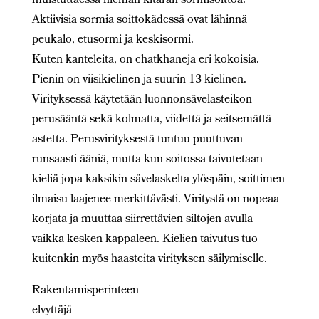
muistuttaessa hieman kitaran sormisoittoa.
Aktiivisia sormia soittokädessä ovat lähinnä
peukalo, etusormi ja keskisormi.
Kuten kanteleita, on chatkhaneja eri kokoisia.
Pienin on viisikielinen ja suurin 13-kielinen.
Virityksessä käytetään luonnonsävelasteikon
perusääntä sekä kolmatta, viidettä ja seitsemättä
astetta. Perusvirityksestä tuntuu puuttuvan
runsaasti ääniä, mutta kun soitossa taivutetaan
kieliä jopa kaksikin sävelaskelta ylöspäin, soittimen
ilmaisu laajenee merkittävästi. Viritystä on nopeaa
korjata ja muuttaa siirrettävien siltojen avulla
vaikka kesken kappaleen. Kielien taivutus tuo
kuitenkin myös haasteita virityksen säilymiselle.
Rakentamisperinteen
elvyttäjä