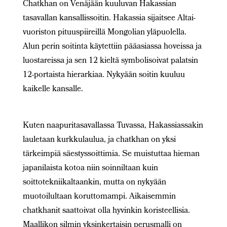
Chatkhan on Venäjään kuuluvan Hakassian
tasavallan kansallissoitin. Hakassia sijaitsee Altai-
vuoriston pituuspiireillä Mongolian yläpuolella.
Alun perin soitinta käytettiin pääasiassa hoveissa ja
luostareissa ja sen 12 kieltä symbolisoivat palatsin
12-portaista hierarkiaa. Nykyään soitin kuuluu
kaikelle kansalle.
Kuten naapuritasavallassa Tuvassa, Hakassiassakin
lauletaan kurkkulaulua, ja chatkhan on yksi
tärkeimpiä säestyssoittimia. Se muistuttaa hieman
japanilaista kotoa niin soinniltaan kuin
soittotekniikaltaankin, mutta on nykyään
muotoilultaan koruttomampi. Aikaisemmin
chatkhanit saattoivat olla hyvinkin koristeellisia.
Maallikon silmin yksinkertaisin perusmalli on