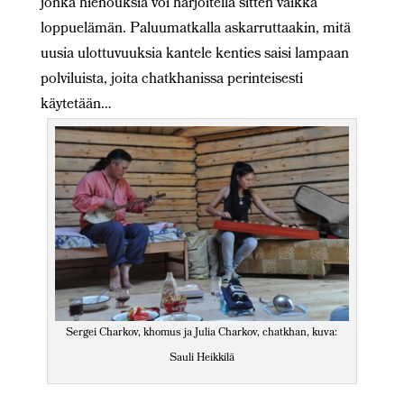
jonka hienouksia voi harjoitella sitten vaikka
loppuelämän. Paluumatkalla askarruttaakin, mitä
uusia ulottuvuuksia kantele kenties saisi lampaan
polviluista, joita chatkhanissa perinteisesti
käytetään…
Sergei Charkov, khomus ja Julia Charkov, chatkhan, kuva:
Sauli Heikkilä